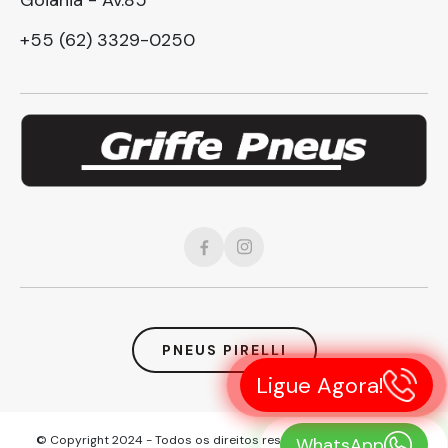
+55 (62) 3329-0250
PNEUS PIRELLI
Ligue Agora!
© Copyright 2024 - Todos os direitos reservados a Griffe Pneus
WhatsApp